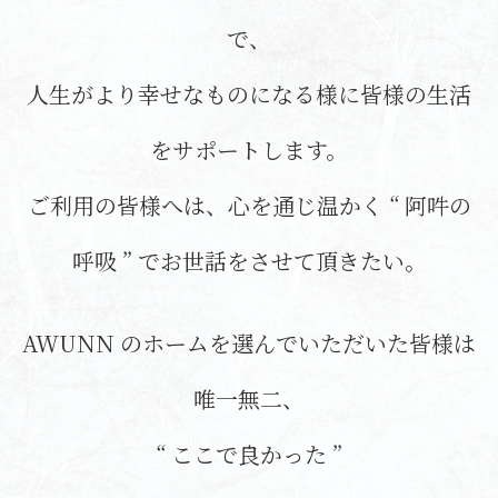
で、
人生がより幸せなものになる様に
皆様の生活
をサポートします。
ご利用の皆様へは、心を通じ温かく
“ 阿吽の
呼吸 ” で
お世話をさせて頂きたい。
AWUNN のホームを
選んでいただいた皆様は
唯一無二、
“ ここで良かった ”