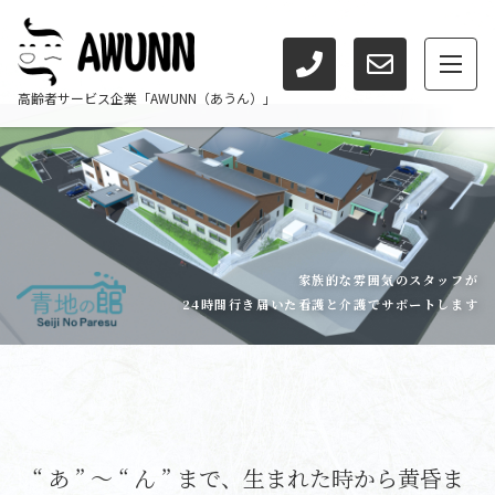
高齢者サービス企業「AWUNN（あうん）」
家族的な雰囲気のスタッフが
24時間行き届いた
看護と介護でサポートします
“ あ ” 〜 “ ん ” まで、
生まれた時から黄昏ま