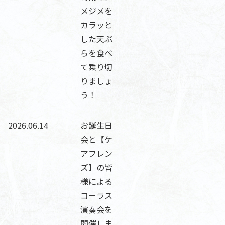
メジメを
カラッと
した天ぷ
らを食べ
て乗り切
りましょ
う！
2026.06.14
お誕生日
会と【ケ
アフレン
ズ】の皆
様による
コーラス
演奏会を
開催しま