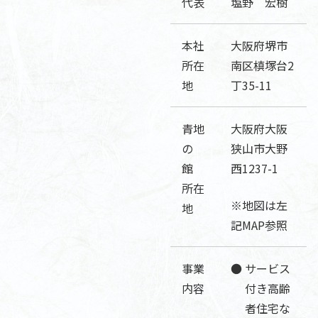
代表
塩野 宏樹
本社
大阪府堺市
所在
南区槙塚台2
地
丁35-11
青地
大阪府大阪
の
狭山市大野
館
西1237-1
所在
※地図は左
地
記MAP参照
事業
サービス
内容
付き高齢
者住宅な